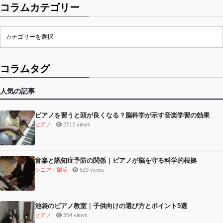
コラムカテゴリー
コラムタグ
人気の記事
ピアノを習うと頭が良くなる？脳科学が示す音楽学習の効果
ピアノ
2712 views
音楽と認知症予防の関係｜ピアノが脳を守る科学的根拠
シニア・脳活
529 views
池袋のピアノ教室｜子供向けの選び方とポイント5選
ピアノ
354 views