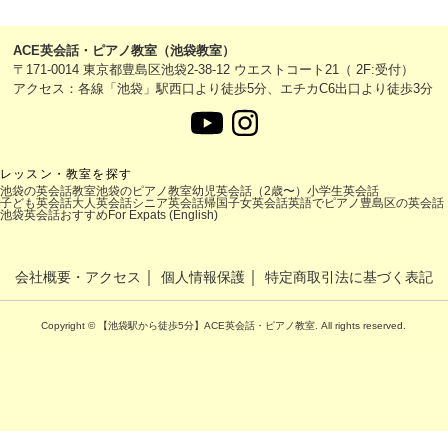
ACE英会話・ピアノ教室（池袋教室）
〒171-0014 東京都豊島区池袋2-38-12 ウエストコート21（ 2F:受付）
アクセス：各線「池袋」駅西口より徒歩5分、エチカC6出口より徒歩3分
レッスン・教室を探す
池袋の英会話教室
池袋のピアノ教室
幼児英会話（2歳〜）
小学生英会話
子ども英会話
大人英会話
シニア英会話
帰国子女英会話
英語でピアノ
豊島区の英会話
池袋英会話おすすめ
For Expats (English)
｜
｜
会社概要・アクセス
個人情報保護
特定商取引法に基づく表記
Copyright © 【池袋駅から徒歩5分】ACE英会話・ピアノ教室. All rights reserved.