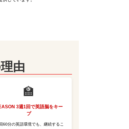
の理由
🏫
EASON 3
週1回で英語脳をキー
プ
回60分の英語環境でも、継続するこ