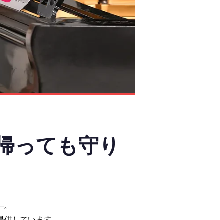
帰っても守り
—。
提供しています。