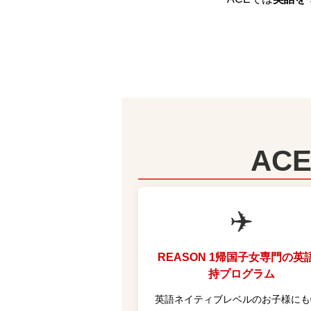
AC
✈️
REASON 1
帰国子女専門の英
持プログラム
英語ネイティブレベルのお子様にも