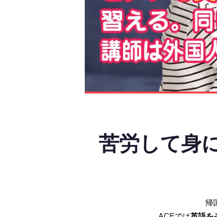
苦労して身
帰
ACEでは
英語を