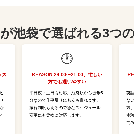
Eが池袋で選ばれる3つ
🕐
ッス
REASON 2
9:00〜21:00、忙しい
RE
方でも通いやすい
ピ
平日夜・土日も対応。池袋駅から徒歩5
英
せ
分なので仕事帰りにも立ち寄れます。
な
な
振替制度もあるので急なスケジュール
方
る
変更にも柔軟に対応します。
体
て