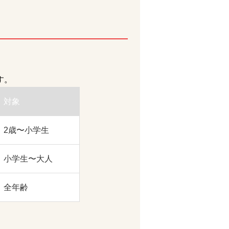
す。
対象
2歳〜小学生
小学生〜大人
全年齢