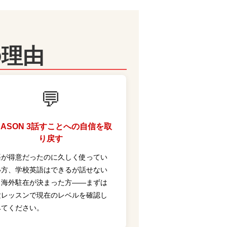
の理由
💬
ASON 3
話すことへの自信を取
り戻す
語が得意だったのに久しく使ってい
い方、学校英語はできるが話せない
、海外駐在が決まった方——まずは
験レッスンで現在のレベルを確認し
みてください。