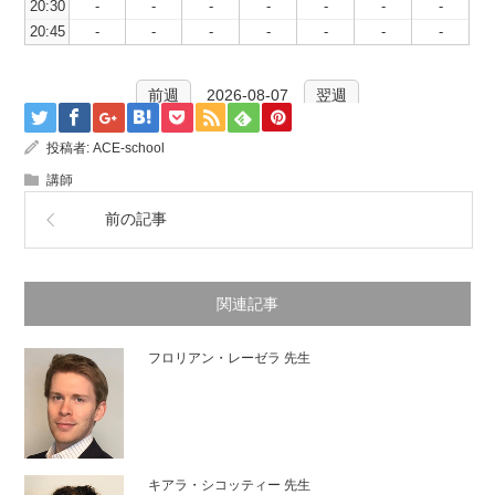
20:30
-
-
-
-
-
-
-
20:45
-
-
-
-
-
-
-
前週
2026-08-07
翌週
投稿者:
ACE-school
講師
前の記事
関連記事
フロリアン・レーゼラ 先生
キアラ・シコッティー 先生