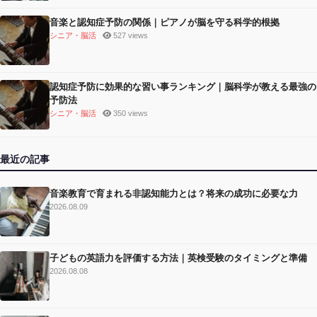
音楽と認知症予防の関係｜ピアノが脳を守る科学的根拠
シニア・脳活
527 views
認知症予防に効果的な習い事ランキング｜脳科学が教える最強の
予防法
シニア・脳活
350 views
最近の記事
音楽教育で育まれる非認知能力とは？将来の成功に必要な力
2026.08.09
子どもの英語力を評価する方法｜英検受験のタイミングと準備
2026.08.08