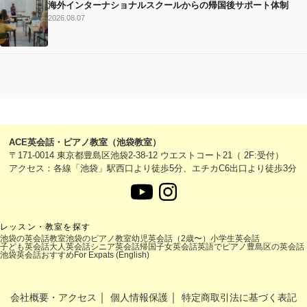
海外インターナショナルスクールからの帰国後サポート体制
2026.08.07
ACE英会話・ピアノ教室（池袋教室）
〒171-0014 東京都豊島区池袋2-38-12 ウエストコート21（ 2F:受付）
アクセス：各線「池袋」駅西口より徒歩5分、エチカC6出口より徒歩3分
レッスン・教室を探す
池袋の英会話教室
池袋のピアノ教室
幼児英会話（2歳〜）
小学生英会話
子ども英会話
大人英会話
シニア英会話
帰国子女英会話
英語でピアノ
豊島区の英会話
池袋英会話おすすめ
For Expats (English)
｜
｜
会社概要・アクセス
個人情報保護
特定商取引法に基づく表記