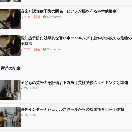
音楽と認知症予防の関係｜ピアノが脳を守る科学的根拠
シニア・脳活
524 views
認知症予防に効果的な習い事ランキング｜脳科学が教える最強の
予防法
シニア・脳活
350 views
最近の記事
子どもの英語力を評価する方法｜英検受験のタイミングと準備
2026.08.08
海外インターナショナルスクールからの帰国後サポート体制
2026.08.07