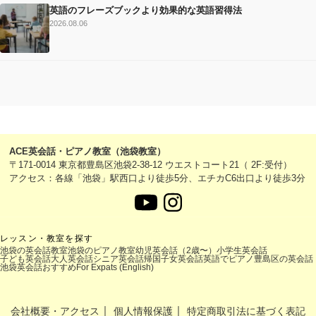
英語のフレーズブックより効果的な英語習得法
2026.08.06
ACE英会話・ピアノ教室（池袋教室）
〒171-0014 東京都豊島区池袋2-38-12 ウエストコート21（ 2F:受付）
アクセス：各線「池袋」駅西口より徒歩5分、エチカC6出口より徒歩3分
レッスン・教室を探す
池袋の英会話教室
池袋のピアノ教室
幼児英会話（2歳〜）
小学生英会話
子ども英会話
大人英会話
シニア英会話
帰国子女英会話
英語でピアノ
豊島区の英会話
池袋英会話おすすめ
For Expats (English)
｜
｜
会社概要・アクセス
個人情報保護
特定商取引法に基づく表記