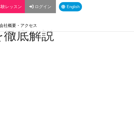
体験レッスン
ログイン
English
会社概要・アクセス
を徹底解説
ムや講師の質、設備、料金など、選ぶ
解説します。
「ピアノ教室 大人」「ピアノ教室 子
的に合ったキーワードを組み合わせる
ェックすることで、教室の雰囲気や指導