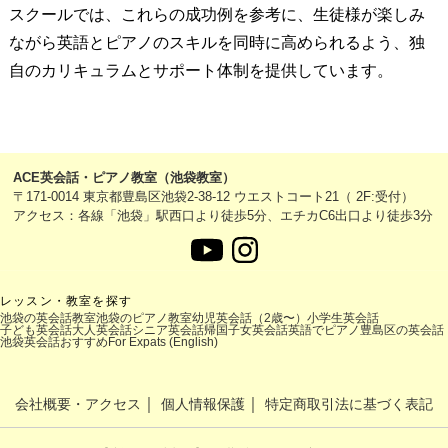
スクールでは、これらの成功例を参考に、生徒様が楽しみ
ながら英語とピアノのスキルを同時に高められるよう、独
自のカリキュラムとサポート体制を提供しています。
ACE英会話・ピアノ教室（池袋教室）
〒171-0014 東京都豊島区池袋2-38-12 ウエストコート21（ 2F:受付）
アクセス：各線「池袋」駅西口より徒歩5分、エチカC6出口より徒歩3分
レッスン・教室を探す
池袋の英会話教室
池袋のピアノ教室
幼児英会話（2歳〜）
小学生英会話
子ども英会話
大人英会話
シニア英会話
帰国子女英会話
英語でピアノ
豊島区の英会話
池袋英会話おすすめ
For Expats (English)
｜
｜
会社概要・アクセス
個人情報保護
特定商取引法に基づく表記