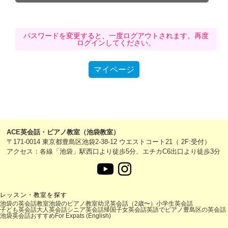
パスワードを変更すると、一度ログアウトされます。再度
ログインしてください。
マイページ
ACE英会話・ピアノ教室（池袋教室）
〒171-0014 東京都豊島区池袋2-38-12 ウエストコート21（ 2F:受付）
アクセス：各線「池袋」駅西口より徒歩5分、エチカC6出口より徒歩3分
レッスン・教室を探す
池袋の英会話教室
池袋のピアノ教室
幼児英会話（2歳〜）
小学生英会話
子ども英会話
大人英会話
シニア英会話
帰国子女英会話
英語でピアノ
豊島区の英会話
池袋英会話おすすめ
For Expats (English)