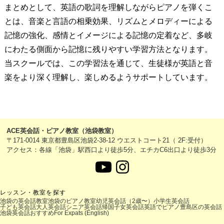
まとめとして、英語の歌詞を理解しながらピアノを弾くこ
とは、音楽と言語の相乗効果、リズムとメロディーによる
記憶の強化、感情とイメージによる記憶の定着など、多岐
にわたる側面から記憶に残りやすい学習方法となります。
当スクールでは、この学習法を通じて、生徒様が英語と音
楽をより深く理解し、楽しめるようサポートしています。
ACE英会話・ピアノ教室（池袋教室）
〒171-0014 東京都豊島区池袋2-38-12 ウエストコート21（ 2F:受付）
アクセス：各線「池袋」駅西口より徒歩5分、エチカC6出口より徒歩3分
レッスン・教室を探す
池袋の英会話教室
池袋のピアノ教室
幼児英会話（2歳〜）
小学生英会話
子ども英会話
大人英会話
シニア英会話
帰国子女英会話
英語でピアノ
豊島区の英会話
池袋英会話おすすめ
For Expats (English)