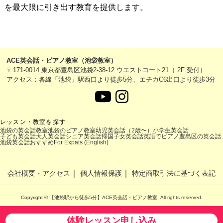
を最大限に引き出す教育を提供します。
ACE英会話・ピアノ教室（池袋教室）
〒171-0014 東京都豊島区池袋2-38-12 ウエストコート21（ 2F:受付）
アクセス：各線「池袋」駅西口より徒歩5分、エチカC6出口より徒歩3分
レッスン・教室を探す
池袋の英会話教室
池袋のピアノ教室
幼児英会話（2歳〜）
小学生英会話
子ども英会話
大人英会話
シニア英会話
帰国子女英会話
英語でピアノ
豊島区の英会話
池袋英会話おすすめ
For Expats (English)
｜
｜
会社概要・アクセス
個人情報保護
特定商取引法に基づく表記
Copyright © 【池袋駅から徒歩5分】ACE英会話・ピアノ教室. All rights reserved.
体験レッスン申し込み