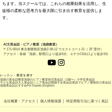
ちます。当スクールでは、これらの相乗効果を活用し、生
徒様の柔軟な思考力を最大限に引き出す教育を提供しま
す。
ACE英会話・ピアノ教室（池袋教室）
〒171-0014 東京都豊島区池袋2-38-12 ウエストコート21（ 2F:受付）
アクセス：各線「池袋」駅西口より徒歩5分、エチカC6出口より徒歩3分
レッスン・教室を探す
池袋の英会話教室
池袋のピアノ教室
幼児英会話（2歳〜）
小学生英会話
子ども英会話
大人英会話
シニア英会話
帰国子女英会話
英語でピアノ
豊島区の英会話
池袋英会話おすすめ
For Expats (English)
｜
｜
会社概要・アクセス
個人情報保護
特定商取引法に基づく表記