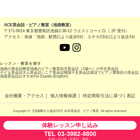
ACE英会話・ピアノ教室（池袋教室）
〒171-0014 東京都豊島区池袋2-38-12 ウエストコート21（ 2F:受付）
アクセス：各線「池袋」駅西口より徒歩5分、エチカC6出口より徒歩3分
レッスン・教室を探す
池袋の英会話教室
池袋のピアノ教室
幼児英会話（2歳〜）
小学生英会話
子ども英会話
大人英会話
シニア英会話
帰国子女英会話
英語でピアノ
豊島区の英会話
池袋英会話おすすめ
For Expats (English)
｜
｜
会社概要・アクセス
個人情報保護
特定商取引法に基づく表記
Copyright © 【池袋駅から徒歩5分】ACE英会話・ピアノ教室. All rights reserved.
体験レッスン申し込み
TEL 03-3982-8800
9:00～21:00（定休日：無休）